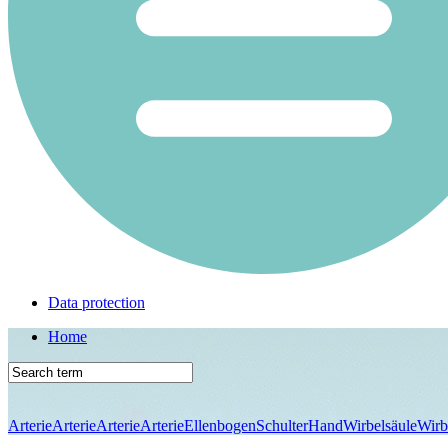
Data protection
Home
Arterie
Arterie
Arterie
Arterie
Ellenbogen
Schulter
Hand
Wirbelsäule
Wirb