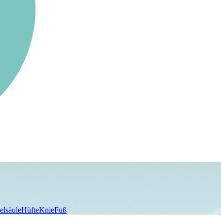
elsäule
Hüfte
Knie
Fuß